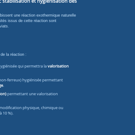
stabilisation et hygiénisation des
ités issus de cette réaction sont
viats.
de la réaction :
ygiénisée qui permettra la
valorisation
 non-ferreux) hygiénisée permettant
ge
.
ion)
permettant une valorisation
 modification physique, chimique ou
à 10 %).