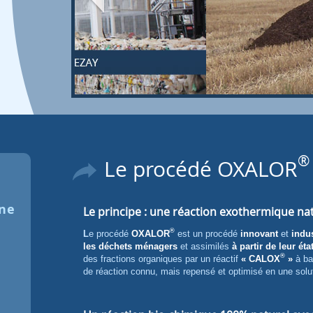
®
Le procédé OXALOR
ine
Le principe : une réaction exothermique nat
®
Le procédé
OXALOR
est un procédé
innovant
et
indus
les déchets ménagers
et assimilés
à partir de leur éta
®
des fractions organiques par un réactif
« CALOX
»
à b
de réaction connu, mais repensé et optimisé en une solu