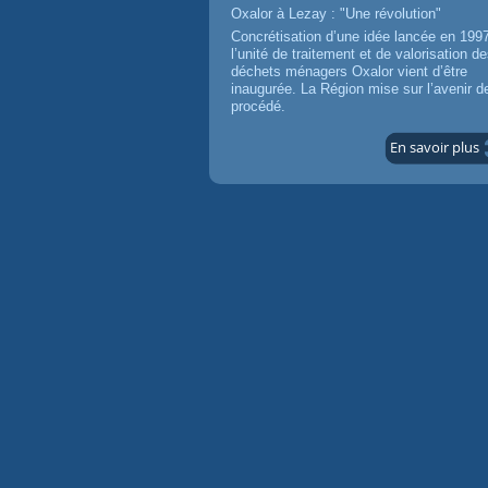
Oxalor à Lezay : "Une révolution"
Concrétisation d’une idée lancée en 199
l’unité de traitement et de valorisation d
déchets ménagers Oxalor vient d’être
inaugurée. La Région mise sur l’avenir d
procédé.
En savoir plus