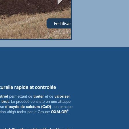
urelle rapide et controlée
triel
permettant de
traiter
et de
valoriser
t brut.
Le procédé consiste en une attaque
ase
d’oxyde de calcium (CaO)
: un principe
®
tion «high-tech» par le Groupe
OXALOR
.