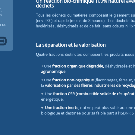
Un réaction bio-chimique 100% naturel avec 
déchets
7,
es
Tous les déchets ou matières composant le gisement subissent une réaction exothermique naturelle
(env. 90°) et rapide (moins de 3 heures). Les déchets tra
e ce
hygiénisés, déshydratés et de ce fait, sans odeurs ni lixi
La séparation et la valorisation
Quatre fractions distinctes composent les produits issus 
Une
fraction organique dégradée,
déshydratée et h
agronomique
.
Une
fraction non-organique
(flaconnages, ferreux,
la
valorisation par des filières industrielles de recycla
Une
fraction CSR (combustible solide de récupérat
énergétique.
Une fraction inerte
, qui ne peut plus subir aucune
biologique et destinée pour sa faible part à l’ISDN ( 5 