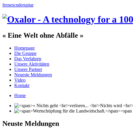
fr
en
es
cn
de
ru
pt
ar
« Eine Welt ohne Abfälle »
Homepage
Die Gruppe
Das Verfahren
Unsere Aktivitäten
Unsere Partner
Neueste Meldungen
Video
Kontakt
Home
Neuste Meldungen