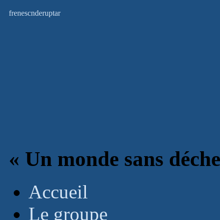
fr
en
es
cn
de
ru
pt
ar
« Un monde sans déche
Accueil
Le groupe