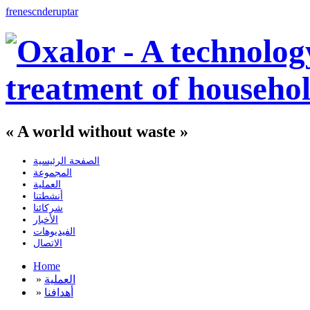
fr
en
es
cn
de
ru
pt
ar
« A world without waste »
الصفحة الرئيسية
المجموعة
العملية
أنشطتنا
شركائنا
الأخبار
الفيديوهات
الاتصال
Home
العملية
»
أهدافنا
»