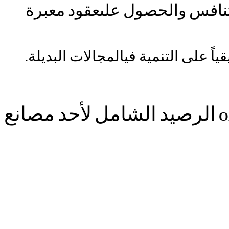
تنافس
والحصول
على
عقود
معبرة
ياً
على
التنمية
فيالمجالات
البديلة
.
الرصيد
الشامل
لأحد
مصانع
O