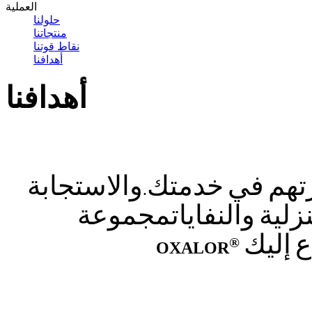
العملية
حلولنا
منتجاتنا
نقاط قوتنا
أهدافنا
أهدافنا
تهم
في
خدمتك
والاستجابة
.
زلية
والنفايات
مجموعة
ع
إليك
®
OXALOR