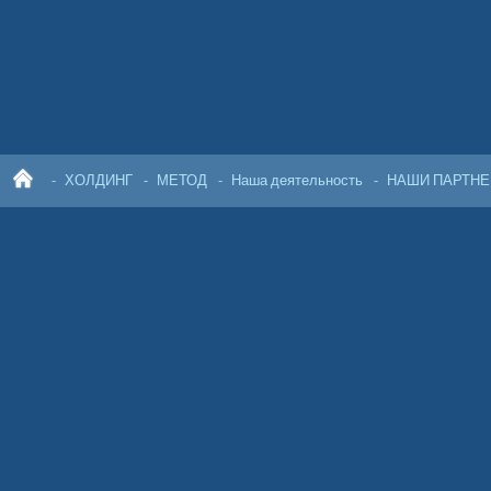
ХОЛДИНГ
МЕТОД
Наша деятельность
НАШИ ПАРТН
ГЛ
АВ
НА
Я