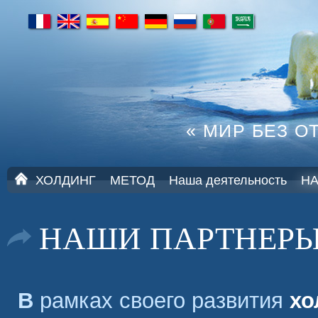
fr
en
es
cn
de
ru
pt
ar
« МИР БЕЗ О
Г
ХОЛДИНГ
МЕТОД
Наша деятельность
Н
Л
А
В
НАШИ ПАРТНЕР
Н
А
Я
В рамках своего развития
хо