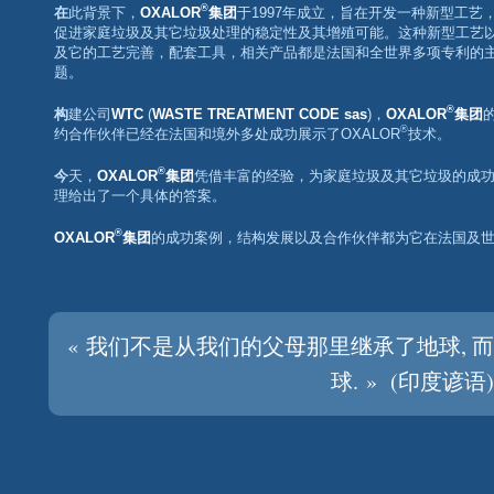
®
在此背景下，
OXALOR
集团
于1997年成立，旨在开发一种新型工艺
促进家庭垃圾及其它垃圾处理的稳定性及其增殖可能。这种新型工艺
及它的工艺完善，配套工具，相关产品都是法国和全世界多项专利的
题。
®
构建公司
WTC
(
WASTE TREATMENT CODE sas
)，
OXALOR
集团
®
约合作伙伴已经在法国和境外多处成功展示了OXALOR
技术。
®
今天，
OXALOR
集团
凭借丰富的经验，为家庭垃圾及其它垃圾的成
理给出了一个具体的答案。
®
OXALOR
集团
的成功案例，结构发展以及合作伙伴都为它在法国及
« 我们不是从我们的父母那里继承了地球, 
球. » (印度谚语)